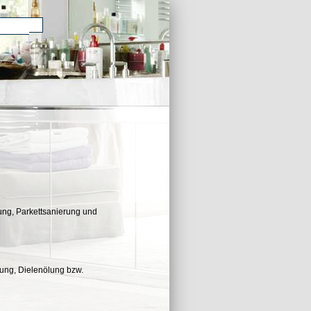
ormular
ung, Parkettsanierung und
lung, Dielenölung bzw.