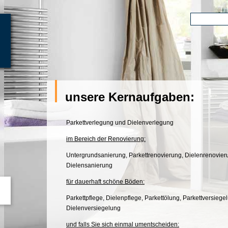
Direkt
zum
Suchf
Suche
Inhalt
unsere Kernaufgaben:
Parkettverlegung und Dielenverlegung
im Bereich der Renovierung:
Untergrundsanierung, Parkettrenovierung, Dielenrenovier
Dielensanierung
für dauerhaft schöne Böden:
Parkettpflege, Dielenpflege, Parkettölung, Parkettversiege
Dielenversiegelung
und falls Sie sich einmal umentscheiden: