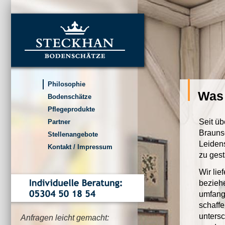
Seiten
Dire
zum
Inha
Philosophie
Was 
Bodenschätze
Pflegeprodukte
Seit ü
Partner
Brauns
Stellenangebote
Leidens
Kontakt / Impressum
zu gest
Wir li
beziehe
umfang
schaffe
unters
Anfragen leicht gemacht: